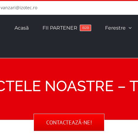
vanzari@izotec.ro
Acasă
FII PARTENER
Ferestre
B2B
CTELE NOASTRE – 
CONTACTEAZĂ-NE!