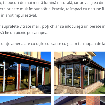
a, te bucuri de mai multă lumină naturală, iar priveliștea din
relor este mult îmbunătățit. Practic, te împaci cu natura: îi
 în anotimpul estival.
suprafețe vitrate mari, poți chiar să înlocuiești un perete înt
să fie un picnic pe canapea.
locuințe amenajate cu ușile culisante cu geam termopan de la