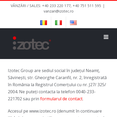
Skip
VÂNZĂRI / SALES: +40 233 220 177, +40 751 511 595
|
to
vanzari@izotec.ro
content
Izotec Group are sediul social în judeţul Neamţ,
Săvineşti, str. Gheorghe Caranfil, nr. 2, înregistrată
în România la Registrul Comerţului cu nr. J27/ 325/
2004. Ne puteţi contacta la telefon 0040-233-
221702 sau prin
formularul de contact
.
Accesul pe www.izotec.ro (denumit în continuare