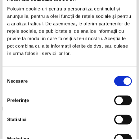
fraudă, situațiile care implică potențiale
Folosim cookie-uri pentru a personaliza conținutul și
amenințări la siguranța fizică a oricărei
anunțurile, pentru a oferi funcții de rețele sociale și pentru
persoane, încălcări ale termenilor de
a analiza traficul. De asemenea, le oferim partenerilor de
utilizare sau altfel cerute de lege.
rețele sociale, de publicitate și de analize informații cu
privire la modul în care folosiți site-ul nostru. Aceștia le
Informațiile non-private, cu toate acestea,
pot combina cu alte informații oferite de dvs. sau culese
pot fi furnizate către alte părți pentru
în urma folosirii serviciilor lor.
marketing, publicitate sau în alte scopuri.
În calitate de client al nostru, dacă ţi-ai dat
Selecția
Necesare
consimțământului
consimțământul, te vom ține la curent în
general cu privire la noile produse și servicii,
vom trimite buletine informative.
Preferinţe
Statistici
Marketing