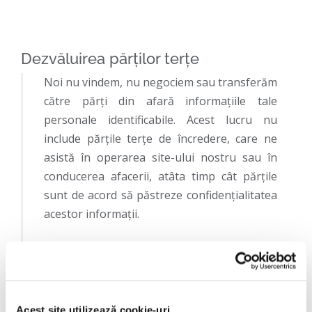
Dezvăluirea părților terțe
Noi nu vindem, nu negociem sau transferăm
către părți din afară informațiile tale
personale identificabile. Acest lucru nu
include părțile terțe de încredere, care ne
asistă în operarea site-ului nostru sau în
conducerea afacerii, atâta timp cât părțile
sunt de acord să păstreze confidențialitatea
acestor informații.
Noi credem că este necesar să se facă
schimb de informații, cu scopul de a
investiga, preveni sau de a lua măsuri ce
privesc activitățile ilegale, suspiciunea de
Acest site utilizează cookie-uri