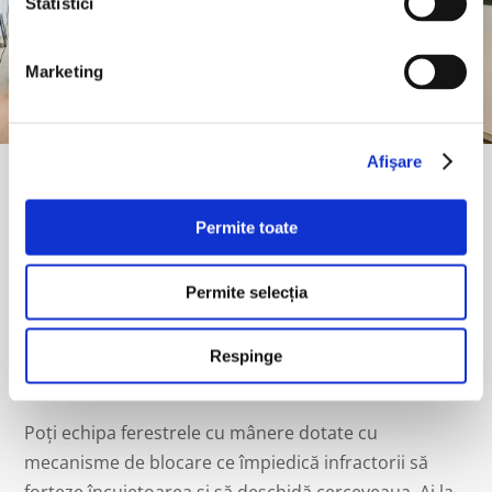
Statistici
Marketing
Afişare
Protecție antifurt
Permite toate
Pentru siguranța și etanșeitatea
ferestrelor IzoElite
,
Permite selecția
asigurăm echiparea standard cu plăcuțe din oțel
rezistent atât la fenomene extreme (vânt, ploaie), dar
Respinge
și la încercări de spargere a casei.
Poți echipa ferestrele cu mânere dotate cu
mecanisme de blocare ce împiedică infractorii să
forţeze încuietoarea şi să deschidă cerceveaua. Ai la