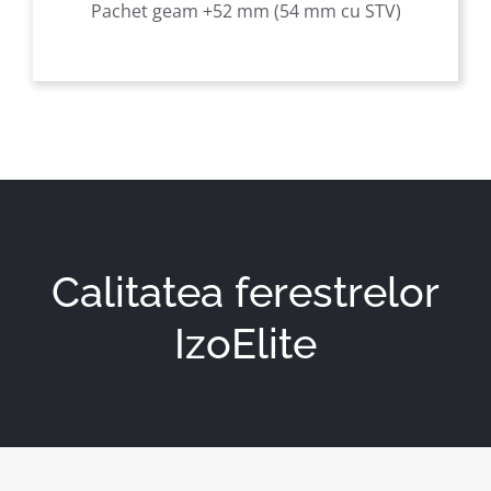
Pachet geam +52 mm (54 mm cu STV)
Calitatea ferestrelor
IzoElite