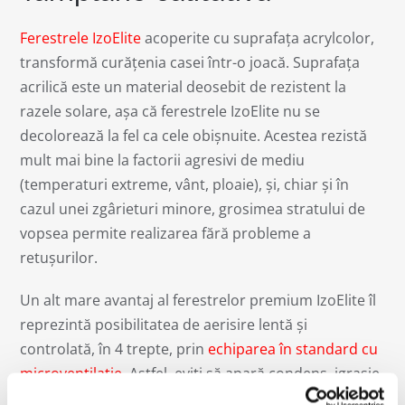
Ferestrele IzoElite
acoperite cu suprafața acrylcolor,
transformă curățenia casei într-o joacă. Suprafața
acrilică este un material deosebit de rezistent la
razele solare, aşa că ferestrele IzoElite nu se
decolorează la fel ca cele obișnuite. Acestea rezistă
mult mai bine la factorii agresivi de mediu
(temperaturi extreme, vânt, ploaie), și, chiar și în
cazul unei zgârieturi minore, grosimea stratului de
vopsea permite realizarea fără probleme a
retușurilor.
Un alt mare avantaj al ferestrelor premium IzoElite îl
reprezintă posibilitatea de aerisire lentă și
controlată, în 4 trepte, prin
echiparea în standard cu
microventilație
. Astfel, eviți să apară condens, igrasie
sau mucegaiuri, mai ales în baie și bucătărie.