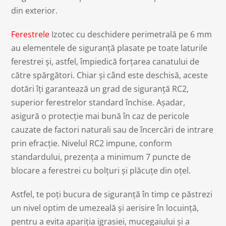
din exterior.
Ferestrele
Izotec cu deschidere perimetrală pe 6 mm
au elementele de siguranță plasate pe toate laturile
ferestrei și, astfel, împiedică forțarea canatului de
către spărgători. Chiar și când este deschisă, aceste
dotări îți garantează un grad de siguranță RC2,
superior ferestrelor standard închise. Așadar,
asigură o protecție mai bună în caz de pericole
cauzate de factori naturali sau de încercări de intrare
prin efracție. Nivelul RC2 impune, conform
standardului, prezența a minimum 7 puncte de
blocare a ferestrei cu bolțuri și plăcuțe din oțel.
Astfel, te poți bucura de siguranță în timp ce păstrezi
un nivel optim de umezeală și aerisire în locuință,
pentru a evita apariția igrasiei, mucegaiului și a