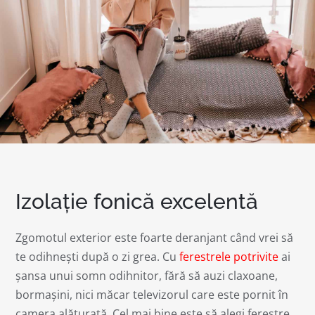
Izolație fonică excelentă
Zgomotul exterior este foarte deranjant când vrei să
te odihnești după o zi grea. Cu
ferestrele potrivite
ai
șansa unui somn odihnitor, fără să auzi claxoane,
bormașini, nici măcar televizorul care este pornit în
camera alăturată. Cel mai bine este să alegi ferestre