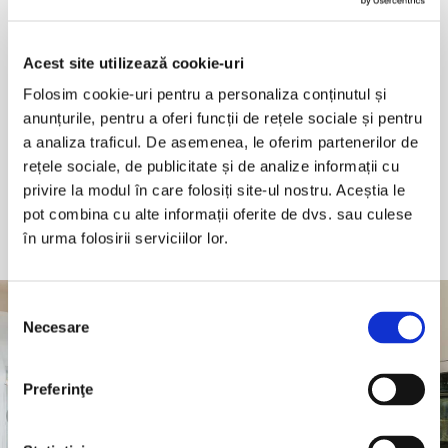
În plus, poți opta pentru pachet de
geam cu sticlă
Acest site utilizează cookie-uri
laminată
, cu ajutorul căreia reduci semnificativ
transmisia radiațiilor UV și astfel mobila din interior
Folosim cookie-uri pentru a personaliza conținutul și
își poate păstra intactă textura și culoarea pentru
anunțurile, pentru a oferi funcții de rețele sociale și pentru
a analiza traficul. De asemenea, le oferim partenerilor de
mai mult timp.
rețele sociale, de publicitate și de analize informații cu
privire la modul în care folosiți site-ul nostru. Aceștia le
VEZI PROIECTELE NOASTRE
pot combina cu alte informații oferite de dvs. sau culese
în urma folosirii serviciilor lor.
Selecția
Necesare
consimțământului
Preferinţe