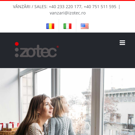
Skip
VÂNZĂRI / SALES: +40 233 220 177, +40 751 511 595
|
to
vanzari@izotec.ro
content