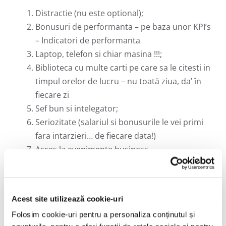
Distractie (nu este optional);
Bonusuri de performanta – pe baza unor KPI’s
– Indicatori de performanta
Laptop, telefon si chiar masina !!!;
Biblioteca cu multe carti pe care sa le citesti in
timpul orelor de lucru – nu toată ziua, da’ în
fiecare zi
Sef bun si intelegator;
Seriozitate (salariul si bonusurile le vei primi
fara intarzieri… de fiecare data!)
Acces la evenimente business.
Dacă te potrivești cu rolul descris te invităm să
completezi chestionarul apăsând butonul alăturat
Acest site utilizează cookie-uri
și, în funcție de răspunsurile primite, vei fi
Folosim cookie-uri pentru a personaliza conținutul și
contactat pentru a stabili o întâlnire cu noi.