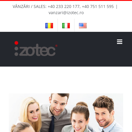
Skip
VÂNZĂRI / SALES: +40 233 220 177, +40 751 511 595
|
to
vanzari@izotec.ro
content
View
Larger
Image