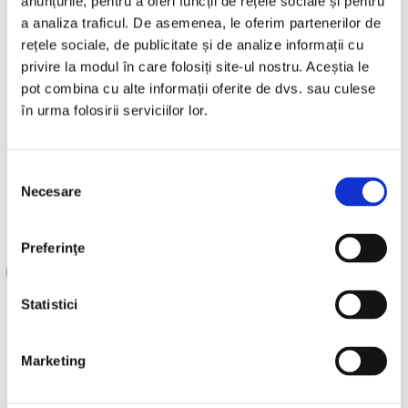
anunțurile, pentru a oferi funcții de rețele sociale și pentru
a analiza traficul. De asemenea, le oferim partenerilor de
Avem nevoie cât mai repede de tine.
Trimite-ne
rețele sociale, de publicitate și de analize informații cu
CV-ul la adresa resurse.umane@izotec.ro si hai
privire la modul în care folosiți site-ul nostru. Aceștia le
sa ne cunoastem!
pot combina cu alte informații oferite de dvs. sau culese
în urma folosirii serviciilor lor.
COMPLETEAZĂ FORMULARUL!
Selecția
Necesare
consimțământului
Preferinţe
A fost util acest articol?
Statistici
Da
0
Marketing
Nu
0