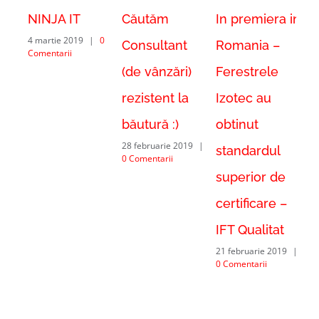
NINJA IT
Căutăm
In premiera in
Eș
4 martie 2019
|
0
Consultant
Romania –
no
Comentarii
3 m
(de vânzări)
Ferestrele
rezistent la
Izotec au
băutură :)
obtinut
28 februarie 2019
|
standardul
0 Comentarii
superior de
certificare –
IFT Qualitat
21 februarie 2019
|
0 Comentarii