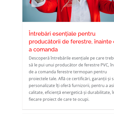
Întrebări esențiale pentru
producătorii de ferestre, înainte
a comanda
Întrebări esențiale pentru producători
Descoperă întrebările esențiale pe care treb
să le pui unui producător de ferestre PVC, în
ferestre, înainte de a comanda
de a comanda ferestre termopan pentru
proiectele tale. Află ce certificări, garanții și s
personalizate îți oferă furnizorii, pentru a a
calitate, eficiență energetică și durabilitate, î
fiecare proiect de care te ocupi.