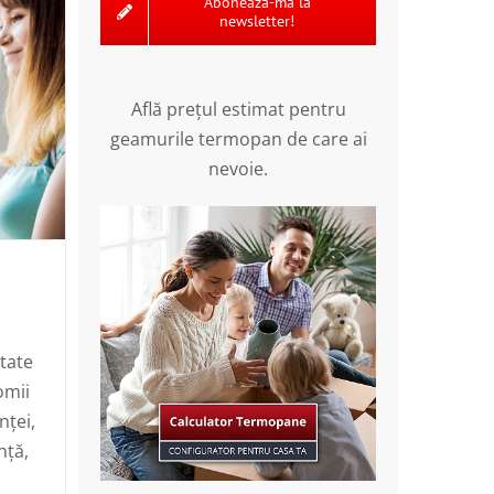
Abonează-mă la
newsletter!
Află preţul estimat pentru
geamurile termopan de care ai
nevoie.
tate
tre
omii
nței,
nță,