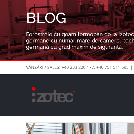
Skip
to
BLOG
content
Ferestrele cu geam termopan de la Izotec 
germane cu număr mare de camere, pachete 
germană cu grad maxim de siguranță.
VÂNZĂRI / SALES: +40 233 220 177, +40 751 511 595
|