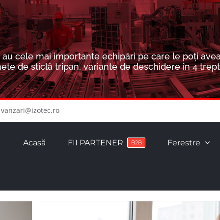
au cele mai importante echipări pe care le poți avea
de sticlă tripan, variante de deschidere în 4 trept
vanzari@izotec.ro
Acasă
FII PARTENER
Ferestre
B2B