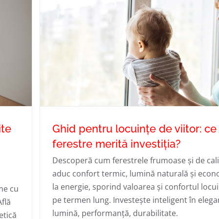
ite
Ghid pentru locuințe de viitor: ce
ferestre merită investiţia?
Descoperă cum ferestrele frumoase şi de cali
ntru
Ghid pentru locuințe de viitor: ce feres
aduc confort termic, lumină naturală și econ
la energie, sporind valoarea și confortul locui
me cu
?
merită investiţia?
pe termen lung. Investeşte inteligent în elega
Află
lumină, performanță, durabilitate.
etică