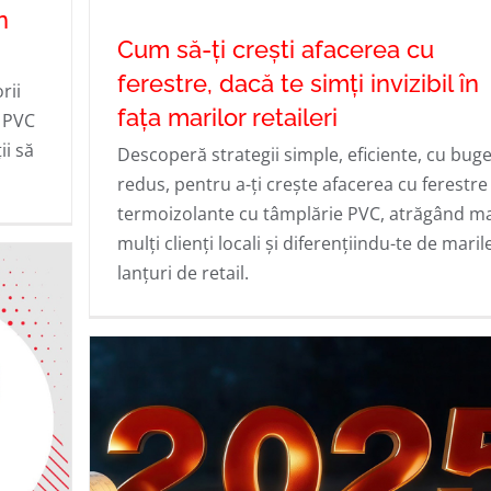
n
Cum să-ți crești afacerea cu
es
ferestre, dacă te simți invizibil în
rii
i
fața marilor retaileri
e PVC
Cum să-ți crești afacerea cu ferestre
ii să
Descoperă strategii simple, eficiente, cu buge
dacă te simți invizibil în fața marilor
redus, pentru a-ți crește afacerea cu ferestre
retaileri
termoizolante cu tâmplărie PVC, atrăgând m
mulți clienți locali și diferențiindu-te de maril
lanțuri de retail.