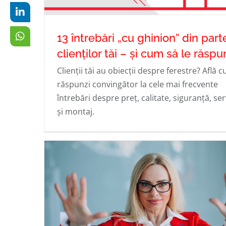
13 întrebări „cu ghinion” din part
clienților tăi – și cum să le răspu
Clienții tăi au obiecții despre ferestre? Află 
13 întrebări „cu ghinion” din partea
răspunzi convingător la cele mai frecvente
întrebări despre preț, calitate, siguranță, serv
clienților tăi – și cum să le răspunz
și montaj.