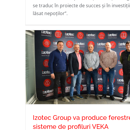
se traduc în proiecte de succes și în investiți
lăsat nepoților”.
Izotec Group va produce ferestr
sisteme de profiluri VEKA