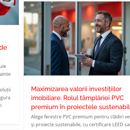
 de
i de
uie
ainte
Maximizarea valorii investițiilor
oluții
imobiliare: Rolul tâmplăriei PVC
sigura
n
premium în proiectele sustenabi
Maximizarea valorii investițiilor imobilia
Alege ferestre PVC premium pentru clădiri ve
Rolul tâmplăriei PVC premium în
și proiecte sustenabile, cu certificare LEED s