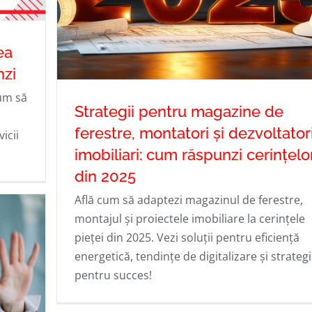
ea
nzi
cum să
Strategii pentru magazine de
ferestre, montatori și dezvoltator
icii
i
imobiliari: cum răspunzi cerințelo
Strategii pentru magazine de ferestre
din 2025
montatori și dezvoltatori imobiliari: c
Află cum să adaptezi magazinul de ferestre,
răspunzi cerințelor din 2025
montajul și proiectele imobiliare la cerințele
pieței din 2025. Vezi soluții pentru eficiență
energetică, tendințe de digitalizare și strategi
pentru succes!