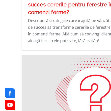
succes cererile pentru ferestre î
comenzi ferme?
Cum transformă vânzătorii de succ
Descoperă strategiile care îi ajută pe vânzăto
cererile pentru ferestre în comenz
de succes să transforme cererile de ferestr
ferme?
în comenzi ferme. Află cum să convingi clienț
aleagă ferestrele potrivite, fără ezitări!