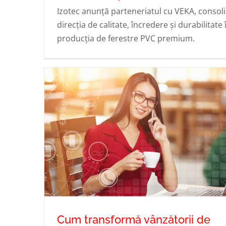
Izotec anunță parteneriatul cu VEKA, consol
Izotec Group va produce ferestre c
direcția de calitate, încredere și durabilitate 
producția de ferestre PVC premium.
sisteme de profiluri VEKA
Cum transformă vânzătorii de