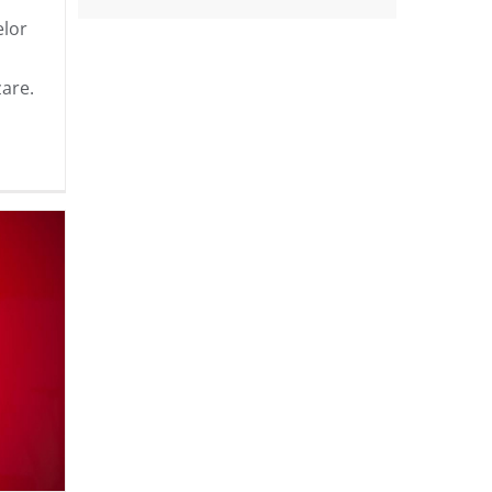
000
elor
zare.