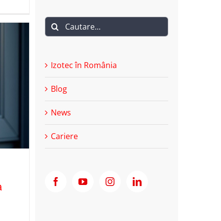
Cautare...
Izotec în România
Blog
News
Cariere
a
: