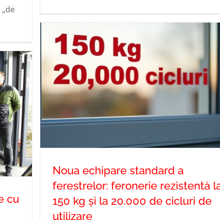
i „de
Noua echipare standard a
ferestrelor: feronerie rezistentă l
e cu
150 kg și la 20.000 de cicluri de
Noua echipare standard a ferestrelor
utilizare