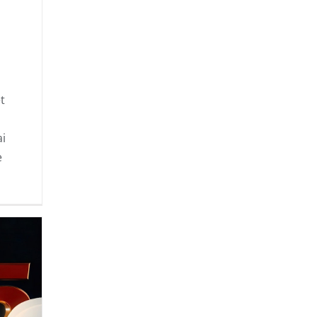
,
t
ai
e