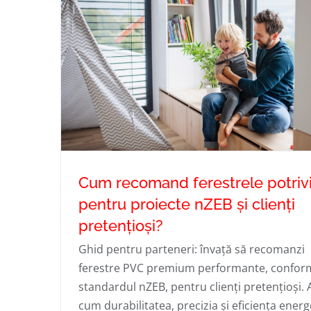
Cum recomand ferestrele potriv
pentru proiecte nZEB și clienți
pretențioși?
Cum recomand ferestrele potrivite pe
Ghid pentru parteneri: învață să recomanzi
ferestre PVC premium performante, confor
proiecte nZEB și clienți pretențioși
standardul nZEB, pentru clienți pretențioși. 
cum durabilitatea, precizia și eficiența energ