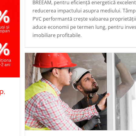
proiectele sustenabile
BREEAM, pentru eficiență energetică excelent
reducerea impactului asupra mediului. Tâmp
PVC performantă crește valoarea proprietății
aduce economii pe termen lung, pentru invest
imobiliare profitabile.
p,
i
i