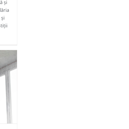
ă și
lăria
 și
iții