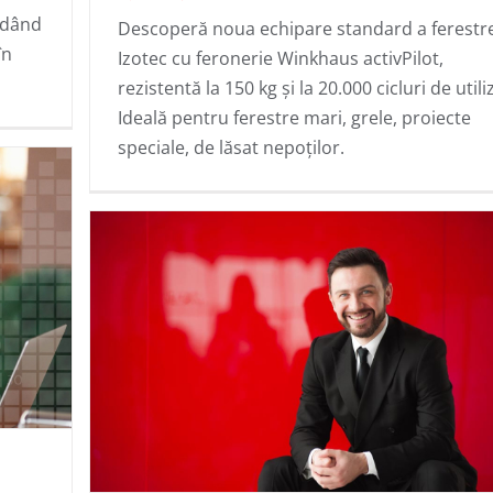
feronerie rezistentă la 150 kg și la 20.
idând
Descoperă noua echipare standard a ferestr
de cicluri de utilizare
u
în
Izotec cu feronerie Winkhaus activPilot,
rezistentă la 150 kg și la 20.000 cicluri de utili
Ideală pentru ferestre mari, grele, proiecte
speciale, de lăsat nepoților.