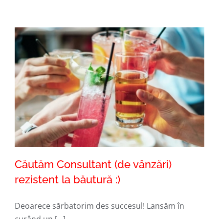
Căutăm Consultant (de vânzări)
rezistent la băutură :)
Deoarece sărbatorim des succesul! Lansăm în
Căutăm Consultant (de vânzări)
curând un [...]