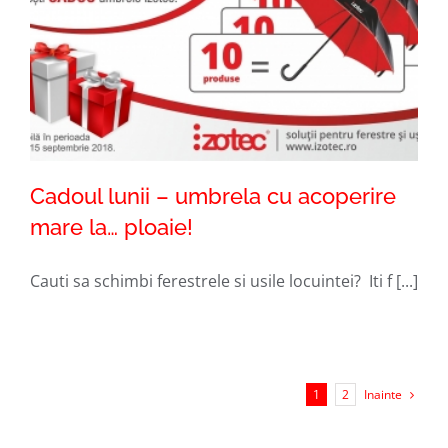
Cadoul lunii – umbrela cu acoperire
mare la… ploaie!
Cauti sa schimbi ferestrele si usile locuintei? Iti f [...]
Cadoul lunii – umbrela cu acoperire
mare la… ploaie!
Inainte
1
2