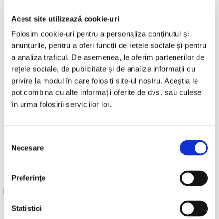
In premiera in Romania – Ferestrele
Acest site utilizează cookie-uri
Izotec au obtinut standardul superior
Cine este Izotec ? Izotec este o companie
Folosim cookie-uri pentru a personaliza conținutul și
romaneasc [...]
de certificare – IFT Qualitat
anunțurile, pentru a oferi funcții de rețele sociale și pentru
a analiza traficul. De asemenea, le oferim partenerilor de
rețele sociale, de publicitate și de analize informații cu
privire la modul în care folosiți site-ul nostru. Aceștia le
pot combina cu alte informații oferite de dvs. sau culese
în urma folosirii serviciilor lor.
Selecția
Necesare
consimțământului
Preferinţe
Statistici