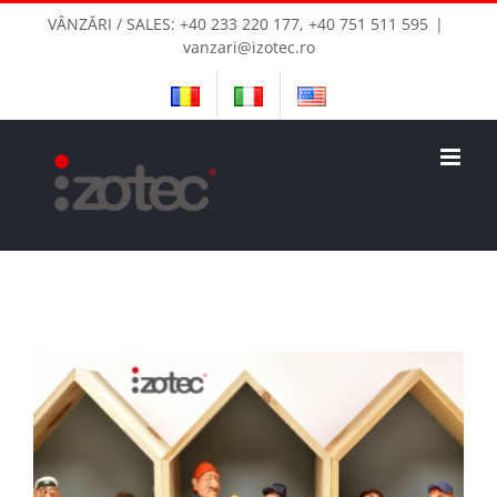
Skip
VÂNZĂRI / SALES: +40 233 220 177, +40 751 511 595
|
to
vanzari@izotec.ro
content