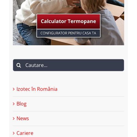
Cautare...
Izotec în România
Blog
News
Cariere